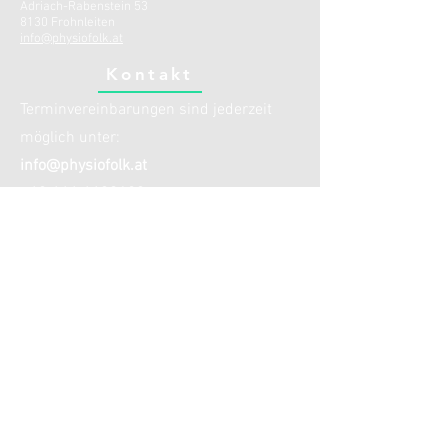
Adriach-Rabenstein 53
8130 Frohnleiten
info@physiofolk.at
Kontakt
Terminvereinbarungen sind jederzeit
möglich unter:
info
@physiofolk.at
+43 664 6430123
fixe Öffnungszeiten:
Dienstag
16:00-19:45
zusätzlich sind individuelle
Vereinbarungen jederzeit außerhalb der
regulären Zeiten per Mail möglich.