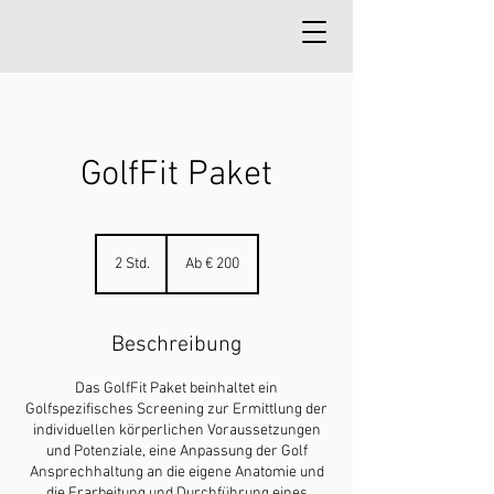
GolfFit Paket
Ab
200
2 Std.
2
Ab € 200
Euro
S
t
d
Beschreibung
.
Das GolfFit Paket beinhaltet ein
Golfspezifisches Screening zur Ermittlung der
individuellen körperlichen Voraussetzungen
und Potenziale, eine Anpassung der Golf
Ansprechhaltung an die eigene Anatomie und
die Erarbeitung und Durchführung eines